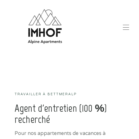
Accueil
Toutes les propriétés
▾
Activités d’hiver
▾
Activités d'été
▾
Contact
▾
TRAVAILLER À BETTMERALP
Agent d'entretien (100 %)
recherché
Pour nos appartements de vacances à