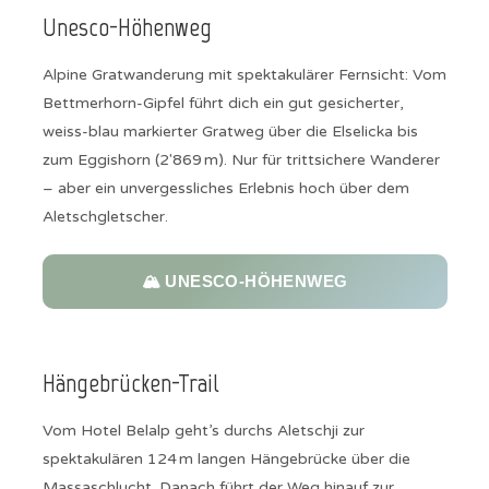
Unesco-Höhenweg
Alpine Gratwanderung mit spektakulärer Fernsicht: Vom
Bettmerhorn-Gipfel führt dich ein gut gesicherter,
weiss-blau markierter Gratweg über die Elselicka bis
zum Eggishorn (2'869 m). Nur für trittsichere Wanderer
– aber ein unvergessliches Erlebnis hoch über dem
Aletschgletscher.
🏔️ UNESCO‑HÖHENWEG
Hängebrücken-Trail
Vom Hotel Belalp geht’s durchs Aletschji zur
spektakulären 124 m langen Hängebrücke über die
Massaschlucht. Danach führt der Weg hinauf zur